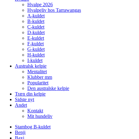
Hvalpe 2026
Hvalpeliv hos Tarrawangas
A-kuldet
B-kuldet
C-kuldet
D-kuldet
E-kuldet
F-kuldet
G-kuldet
H-kuldet
I-kuldet
Australsk kelpie
Mentalitet
Klubber mm
Popularitet
Den australske kelpie
Træn din kelpie
Sidste nyt
Andet
Kontakt
Mit hundeliv
Stambog B-kuldet
Benji
Baxi