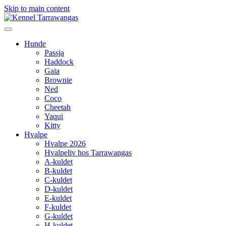
Skip to main content
Hunde
Passja
Haddock
Gaia
Brownie
Ned
Coco
Cheetah
Yaqui
Kitty
Hvalpe
Hvalpe 2026
Hvalpeliv hos Tarrawangas
A-kuldet
B-kuldet
C-kuldet
D-kuldet
E-kuldet
F-kuldet
G-kuldet
H-kuldet