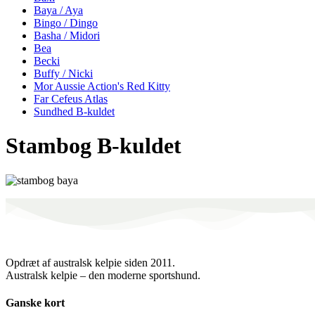
Baya / Aya
Bingo / Dingo
Basha / Midori
Bea
Becki
Buffy / Nicki
Mor Aussie Action's Red Kitty
Far Cefeus Atlas
Sundhed B-kuldet
Stambog B-kuldet
Opdræt af australsk kelpie siden 2011.
Australsk kelpie – den moderne sportshund.
Ganske kort