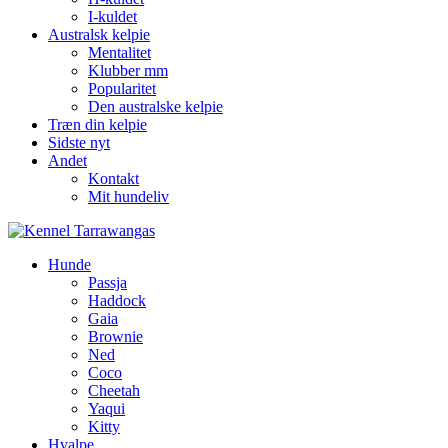
I-kuldet
Australsk kelpie
Mentalitet
Klubber mm
Popularitet
Den australske kelpie
Træn din kelpie
Sidste nyt
Andet
Kontakt
Mit hundeliv
Hunde
Passja
Haddock
Gaia
Brownie
Ned
Coco
Cheetah
Yaqui
Kitty
Hvalpe