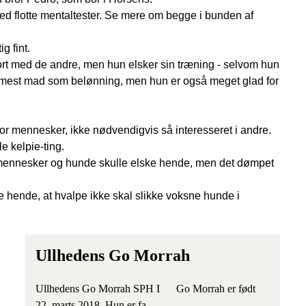
d flotte mentaltester. Se mere om begge i bunden af
g fint.
rt med de andre, men hun elsker sin træning - selvom hun
emmest mad som belønning, men hun er også meget glad for
 for mennesker, ikke nødvendigvis så interesseret i andre.
e kelpie-ting.
e mennesker og hunde skulle elske hende, men det dømpet
 hende, at hvalpe ikke skal slikke voksne hunde i
Ullhedens Go Morrah
Ullhedens Go Morrah SPH I Go Morrah er født
22. marts 2018. Hun er fa...