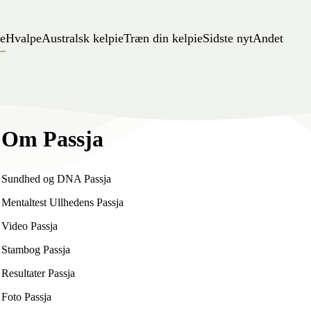
e
Hvalpe
Australsk kelpie
Træn din kelpie
Sidste nyt
Andet
Om Passja
Sundhed og DNA Passja
Mentaltest Ullhedens Passja
Video Passja
Stambog Passja
Resultater Passja
Foto Passja