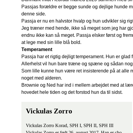
Passjas forældre er begge sunde og dejlige hunde me
denne side.
Passja er nu en halvstor hvalp og hun udvikler sig rigti
Jeg træner med hende, ikke så meget som jeg har gjo
endnu ikke kan så meget. Passja elsker først og fr
at lege med sin lille blå bold.
Temperament
Passja har et rigtig dejligt temperament. Hun er glad
Allerhelst vil hun bare træne og spæne og sådan nogl
Som lille kunne hun være ret insisterende på at all
noget med alderen.
Brownie og Ned har ind i mellem arbejdet med at lære
hovedet hele tiden og det forstod hun da til sidst.
Vickulas Zorro
Vickulas Zorro Korad, SPH I, SPH II, SPH III
Vickulas Zorro er født 26. august 2017. Han er cho...