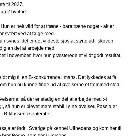
e til 2027.
 kun 2 hvalpe.
n er helt vild for at træne - bare træne noget - alt er
 har svært ved at følge med.
synes, det er det vildeste sjov at styrte ud i skoven i
tadig en del at arbejde med.
t i november, hvor hun præsterede et vildt godt resultat.
 meldt mig til en B-konkurrence i marts. Det lykkedes at få
 om hun nu kunne finde ud af øvelserne et fremmed sted -
velserne, så der er stadig en del at arbejde med :-)
gi, så hun er blevet mere stabil i sine øvelser. Passja er
M i B-klassen i september.
sja er født i Sverige på kennel Ullhedens og kom her til
bror Pedro, som bor i Horsens.