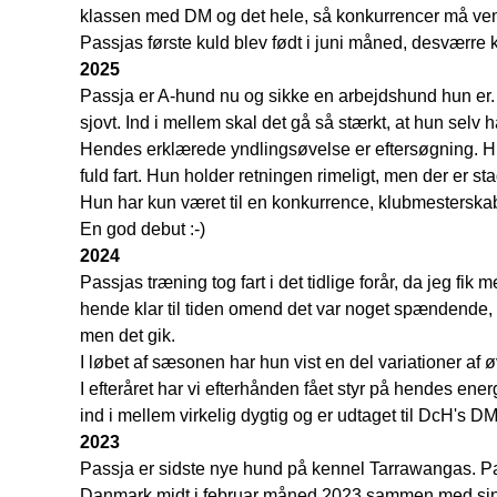
klassen med DM og det hele, så konkurrencer må vent
Passjas første kuld blev født i juni måned, desværre
2025
Passja er A-hund nu og sikke en arbejdshund hun er. Hu
sjovt. Ind i mellem skal det gå så stærkt, at hun selv
Hendes erklærede yndlingsøvelse er eftersøgning. Hun 
fuld fart. Hun holder retningen rimeligt, men der er s
Hun har kun været til en konkurrence, klubmesterskabe
En god debut :-)
2024
Passjas træning tog fart i det tidlige forår, da jeg fik
hende klar til tiden omend det var noget spændende,
men det gik.
I løbet af sæsonen har hun vist en del variationer af ø
I efteråret har vi efterhånden fået styr på hendes ener
ind i mellem virkelig dygtig og er udtaget til DcH's D
2023
Passja er sidste nye hund på kennel Tarrawangas. Pas
Danmark midt i februar måned 2023 sammen med sin 