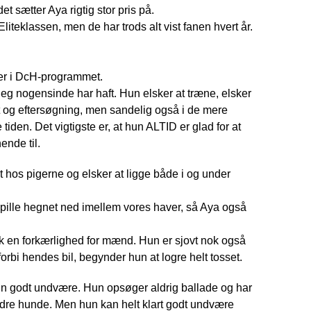
 sætter Aya rigtig stor pris på.
iteklassen, men de har trods alt vist fanen hvert år.
ner i DcH-programmet.
jeg nogensinde har haft. Hun elsker at træne, elsker
elt og eftersøgning, men sandelig også i de mere
tiden. Det vigtigste er, at hun ALTID er glad for at
ende til.
t hos pigerne og elsker at ligge både i og under
e pille hegnet ned imellem vores haver, så Aya også
ok en forkærlighed for mænd. Hun er sjovt nok også
forbi hendes bil, begynder hun at logre helt tosset.
n godt undvære. Hun opsøger aldrig ballade og har
re hunde. Men hun kan helt klart godt undvære