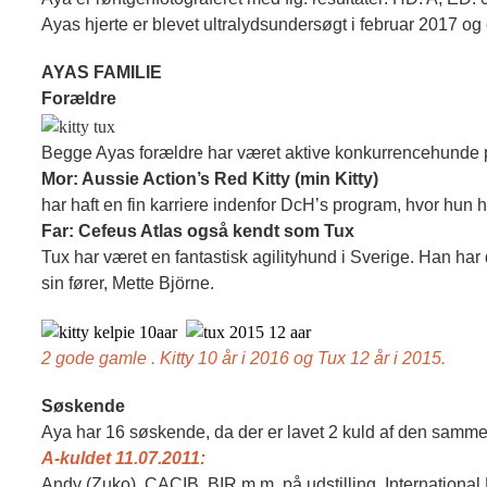
Ayas hjerte er blevet ultralydsundersøgt i februar 2017 og e
AYAS FAMILIE
Forældre
Begge Ayas forældre har været aktive konkurrencehunde på 
Mor: Aussie Action’s Red Kitty (min Kitty)
har haft en fin karriere indenfor DcH’s program, hvor hun 
Far: Cefeus Atlas også kendt som Tux
Tux har været en fantastisk agilityhund i Sverige. Han h
sin fører, Mette Björne.
2 gode gamle . Kitty 10 år i 2016 og Tux 12 år i 2015.
Søskende
Aya har 16 søskende, da der er lavet 2 kuld af den samme
A-kuldet 11.07.2011:
Andy (Zuko), CACIB, BIR m.m. på udstilling, International 