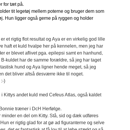
 for tæt på.
der tit legetøj mellem poterne og bruger dem som
etøj. Hun ligger også gerne på ryggen og holder
 et rigtig flot resultat og Aya er en virkelig god lille
ve haft et kuld hvalpe her på kennelen, men jeg har
er er blevet aflivet pga. epilepsi samt en hanhund,
 B-kuldet har de samme forældre, så jeg har taget
ntastisk hund og Aya ligner hende meget, så jeg
 det bliver altså desværre ikke til noget.
:-)
i Kittys andet kuld med Cefeus Atlas, også kaldet
Bonnie træner i DcH Herfølge.
r minder en del om Kitty. Stå, sid og dæk udføres
un er rigtig glad for at gø ad figuranterne og selve
s, det er fantastisk at få lov til at løbe stærkt og så