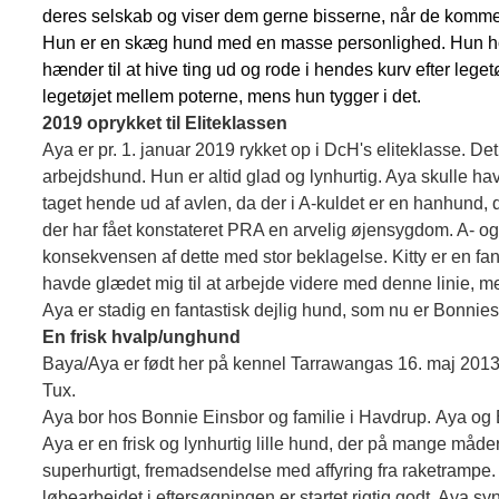
deres selskab og viser dem gerne bisserne, når de kommer
Hun er en skæg hund med en masse personlighed. Hun hol
hænder til at hive ting ud og rode i hendes kurv efter leg
legetøjet mellem poterne, mens hun tygger i det.
2019 oprykket til Eliteklassen
Aya er pr. 1. januar 2019 rykket op i DcH's eliteklasse. Det er
arbejdshund. Hun er altid glad og lynhurtig. Aya skulle ha
taget hende ud af avlen, da der i A-kuldet er en hanhund, d
der har fået konstateret PRA en arvelig øjensygdom. A- og
konsekvensen af dette med stor beklagelse. Kitty er en fa
havde glædet mig til at arbejde videre med denne linie, men
Aya er stadig en fantastisk dejlig hund, som nu er Bonnies 
En frisk hvalp/unghund
Baya/Aya er født her på kennel Tarrawangas 16. maj 2013 
Tux.
Aya bor
hos Bonnie Einsbor og familie i Havdrup. Aya og 
Aya er en frisk og lynhurtig lille hund, der på mange måde
superhurtigt, fremadsendelse med affyring fra raketrampe. H
løbearbejdet i eftersøgningen er startet rigtig godt. Aya syne