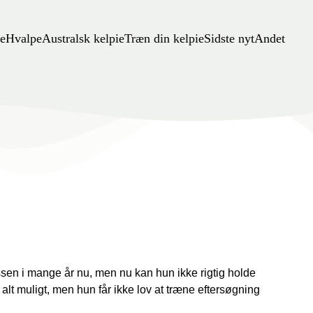
e
Hvalpe
Australsk kelpie
Træn din kelpie
Sidste nyt
Andet
assen i mange år nu, men nu kan hun ikke rigtig holde
 alt muligt, men hun får ikke lov at træne eftersøgning