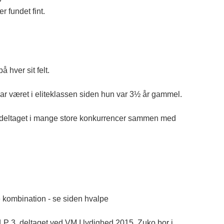
r fundet fint.
hver sit felt.
har været i eliteklassen siden hun var 3½ år gammel.
ar deltaget i mange store konkurrencer sammen med
 kombination - se siden hvalpe
LP 3, deltaget ved VM I lydighed 2015. Zuko bor i