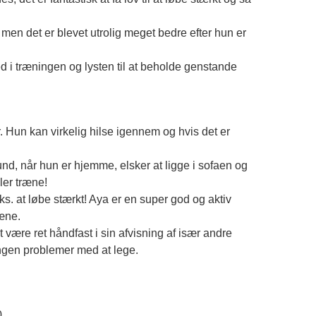
men det er blevet utrolig meget bedre efter hun er
ed i træningen og lysten til at beholde genstande
. Hun kan virkelig hilse igennem og hvis det er
und, når hun er hjemme, elsker at ligge i sofaen og
ler træne!
ks. at løbe stærkt! Aya er en super god og aktiv
ræne.
ære ret håndfast i sin afvisning af især andre
ingen problemer med at lege.
0