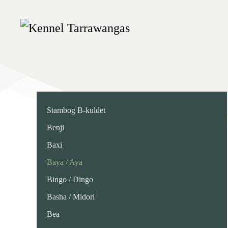
Skip
to
main
content
Stambog B-kuldet
Benji
Baxi
Baya / Aya
Bingo / Dingo
Basha / Midori
Bea