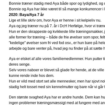
Bonnie træner stadig med Aya både spor og lydighed, og det
Bonnie og Aya har ikke været til så mange konkurrencer i El
2020: Baya/Aya 7 år
Lige et lille skriv om, hvor Aya er henne i sit kelpieliv nu.
Aya og jeg træner nu på 7. år i DcH Herfølge, hvor vi træ
Hun er den skrappeste og kvikkeste lille træningsmakker, 
alle former for træning – både de frie øvelser som spor, f
”kedelige” øvelser som fri ved fod osv., er hun bare på hele 
arbejde og bare venter på, hvad jeg nu finder på at sætte h
Aya er elsket af alle vores familiemedlemmer. Hun putter ti
deres senge.
Selv vores naboer er blevet så glade for hende, at de vill
kunne rende inde hos dem.
Hun er vild med stort set alle mennesker, men har sjovt n
stadig helt tosset med sin kennelmutter og bare når vi går 
Den største svaghed Aya har er andre hunde. Dem kan hu
ingen problemer træningsmæssigt med at fungere med and