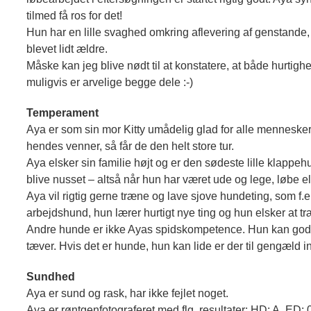
tilmed få ros for det!
Hun har en lille svaghed omkring aflevering af genstande, 
blevet lidt ældre.
Måske kan jeg blive nødt til at konstatere, at både hurtigh
muligvis er arvelige begge dele :-)
Temperament
Aya er som sin mor Kitty umådelig glad for alle mennesker
hendes venner, så får de den helt store tur.
Aya elsker sin familie højt og er den sødeste lille klappeh
blive nusset – altså når hun har været ude og lege, løbe el
Aya vil rigtig gerne træne og lave sjove hundeting, som f.e
arbejdshund, hun lærer hurtigt nye ting og hun elsker at t
Andre hunde er ikke Ayas spidskompetence. Hun kan godt v
tæver. Hvis det er hunde, hun kan lide er der til gengæld 
Sundhed
Aya er sund og rask, har ikke fejlet noget.
Aya er røntgenfotograferet med flg. resultater: HD: A, ED: 