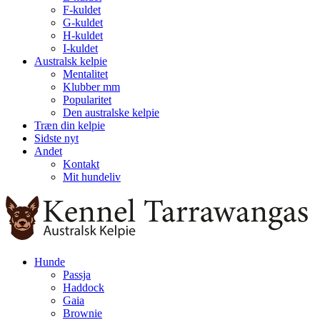
F-kuldet
G-kuldet
H-kuldet
I-kuldet
Australsk kelpie
Mentalitet
Klubber mm
Popularitet
Den australske kelpie
Træn din kelpie
Sidste nyt
Andet
Kontakt
Mit hundeliv
Hunde
Passja
Haddock
Gaia
Brownie