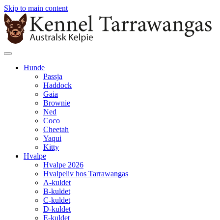
Skip to main content
Hunde
Passja
Haddock
Gaia
Brownie
Ned
Coco
Cheetah
Yaqui
Kitty
Hvalpe
Hvalpe 2026
Hvalpeliv hos Tarrawangas
A-kuldet
B-kuldet
C-kuldet
D-kuldet
E-kuldet