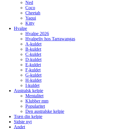
Ned
Coco
Cheetah
Yaqui
Kitty
Hvalpe
Hvalpe 2026
Hvalpeliv hos Tarrawangas
A-kuldet
B-kuldet
C-kuldet
D-kuldet
E-kuldet
F-kuldet
G-kuldet
H-kuldet
I-kuldet
Australsk kelpie
Mentalitet
Klubber mm
Popularitet
Den australske kelpie
Træn din kelpie
Sidste nyt
Andet