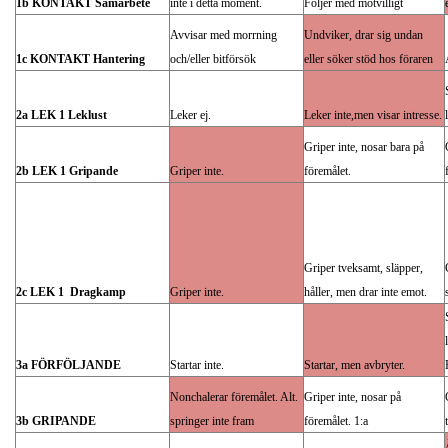
1b KONTAKT Samarbete
inte i detta moment.
Följer med motvilligt
Avvisar med morrning
Undviker, drar sig undan
1c KONTAKT Hantering
och/eller bitförsök
eller söker stöd hos föraren
2a LEK 1 Leklust
Leker ej.
Leker inte,men visar intresse.
Griper inte, nosar bara på
2b LEK 1 Gripande
Griper inte.
föremålet.
Griper tveksamt, släpper,
2c LEK 1 Dragkamp
Griper inte.
håller, men drar inte emot.
3a FÖRFÖLJANDE
Startar inte.
Startar, men avbryter.
Nonchalerar föremålet. Alt.
Griper inte, nosar på
3b GRIPANDE
springer inte fram
föremålet. 1:a