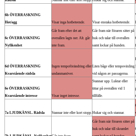
Rädsla
Stannar inte eller kort stopp.
Hukar sig och stannar.
6b ÖVERRASKNING
Hot/agg
Visar inga hotbeteende.
Visar enstaka hotbeteende.
Går fram efter det att
Går fram när föraren sitter på
6c ÖVERRASKNING
overallen lagts ner. Alt. går
huk och talar till overallen
Nyfikenhet
inte fram.
samt lockar på hunden.
6d ÖVERRASKNING
Ingen tempoförändring eller
Liten båge eller tempoväxling
Kvarstående rädsla
undanmanöver.
vid någon av passagerna.
Stannar upp. Luktar eller
6e ÖVERRASKNING
tittar på overallen vid 1
Kvarstående intresse
Visar inget intresse.
tillfälle.
7a LJUDKÄNSL. Rädsla
Stannar inte eller kort stopp.
Hukar sig och stannar.
Går fram när föraren sitter på
huk och talar till skramlet