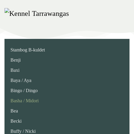
Skip
to
main
content
Stambog B-kuldet
Benji
Baxi
Baya / Aya
Bingo / Dingo
Basha / Midori
Bea
Becki
Buffy / Nicki