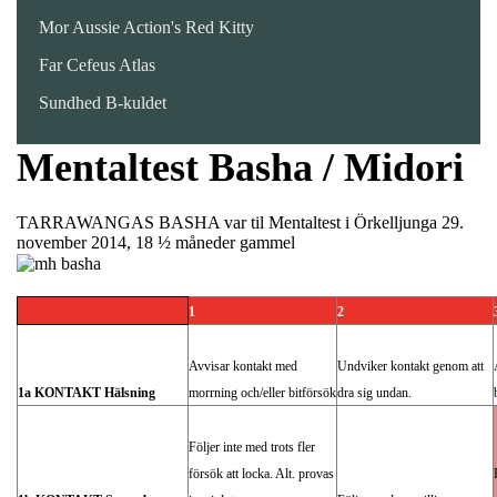
Mor Aussie Action's Red Kitty
Far Cefeus Atlas
Sundhed B-kuldet
Mentaltest Basha / Midori
TARRAWANGAS BASHA var til Mentaltest i Örkelljunga 29.
november 2014, 18 ½ måneder gammel
1
2
Avvisar kontakt med
Undviker kontakt genom att
1a KONTAKT Hälsning
morrning och/eller bitförsök
dra sig undan.
Följer inte med trots fler
försök att locka. Alt. provas