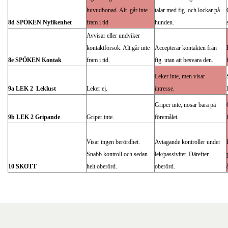
huvudbonad. Alt. går inte
talar med fig. och lockar på
8d SPÖKEN Nyfikenhet
fram i tid
hunden.
Avvisar eller undviker
kontaktförsök. Alt.går inte
Accepterar kontakten från
8e SPÖKEN Kontak
fram i tid.
fig. utan att besvara den.
Leker inte, men visar
9a LEK 2 Leklust
Leker ej.
intresse.
Griper inte, nosar bara på
9b LEK 2 Gripande
Griper inte.
föremålet.
Visar ingen berördhet.
Avtagande kontroller under
Snabb kontroll och sedan
lek/passivitet. Därefter
10 SKOTT
helt oberörd.
oberörd.