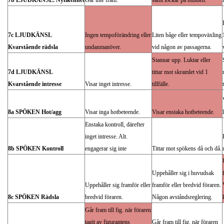
7b LJUDKÄNSL. Nyfikenhet
Går inte fram.
samt lockar på hunden.
7c LJUDKÄNSL
Ingen tempoförändring eller
Liten båge eller tempoväxling
Kvarstående rädsla
undanmanöver.
vid någon av passagerna.
Stannar upp. Luktar eller
7d LJUDKÄNSL
tittar mot skramlet vid 1
Kvarstående intresse
Visar inget intresse.
tillfälle.
8a SPÖKEN Hot/agg
Visar inga hotbeteende.
Visar enstaka hotbeteende.
Enstaka kontroll, därefter
inget intresse. Alt.
8b SPÖKEN Kontroll
engagerar sig inte
Tittar mot spökens då och då.
Uppehåller sig i huvudsak
Uppehåller sig framför eller
framför eller bredvid föraren.
8c SPÖKEN Rädsla
bredvid föraren.
Någon avståndsreglering.
Går fram till fig. när föraren
tagit av figurantens
Går fram till fig. när föraren