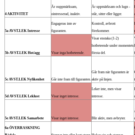
Är ouppmärksam,
Är uppmärksam och lugn -
4 AKTIVITET
ointresserad, inaktiv.
står, sitter eller ligger.
Engageras inte av
Kontroll, avbrott
5a AVST.LEK Intresse
figuranten.
förekommer.
Visar enstaka (1-2)
hotbeteende under momentets
5b AVST.LEK Hot/agg
Visar inga hotbeteende.
första del.
Går fram när figuranten är
5c AVST.LEK Nyfikenhet
Går inte fram till figuranten.
aktiv på linjen.
Leker inte, men visar
5d AVST.LEK Leklust
Visar inget intresse.
intresse.
5e AVST.LEK Samarbete
Visar inget intresse.
Blir aktiv, men avbryter.
6a ÖVERRASKNING